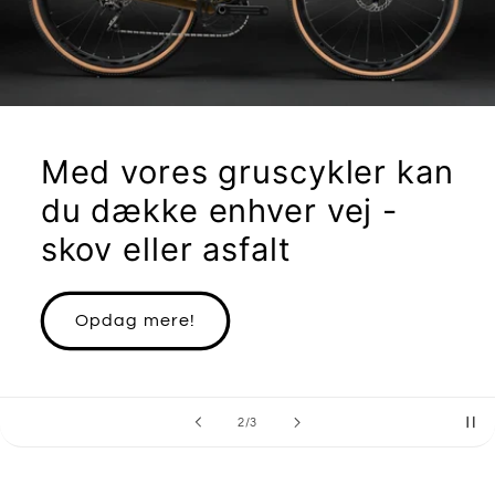
Med vores gruscykler kan
du dække enhver vej -
skov eller asfalt
Opdag mere!
af
2
/
3