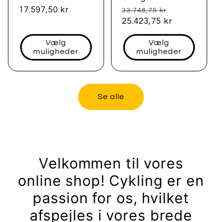
Normalpris
Udsalgspris
Normalpris
17.597,50 kr
33.748,75 kr
25.423,75 kr
Vælg
Vælg
muligheder
muligheder
Se alle
Velkommen til vores
online shop! Cykling er en
passion for os, hvilket
afspejles i vores brede