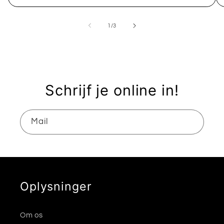
af
1
/
3
Schrijf je online in!
Mail
Oplysninger
Om os