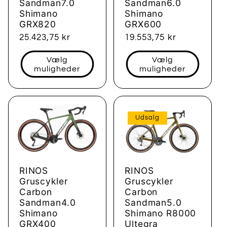
Sandman7.0
Sandman6.0
Shimano
Shimano
GRX820
GRX600
Normalpris
25.423,75 kr
Normalpris
19.553,75 kr
Vælg
Vælg
muligheder
muligheder
Udsalg
RINOS
RINOS
Gruscykler
Gruscykler
Carbon
Carbon
Sandman5.0
Sandman4.0
Shimano R8000
Shimano
Ultegra
GRX400