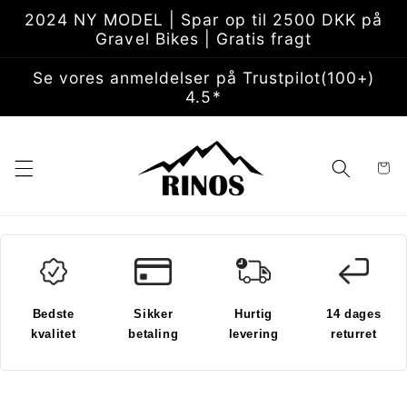
Gå til
2024 NY MODEL | Spar op til 2500 DKK på
indhold
Gravel Bikes | Gratis fragt
Se vores anmeldelser på Trustpilot(100+)
4.5*
Indkøbsk
Bedste
Sikker
Hurtig
14 dages
kvalitet
betaling
levering
returret