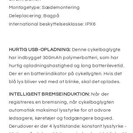
Montagetype: Sædemontering
Deleplacering: Bagpå
International beskyttelsesklasse: IPX6
HURTIG USB-OPLADNING:
Denne cykelbaglygte
har indbygget 300mAh polymerbatteri, som har
hurtig opladningshastighed og lang batterilevetid.
Der er en batteriindikator på cykellygten. Hvis det
blå lys bliver ved med at blinke, skal det oplades.
INTELLIGENT BREMSEINDUKTION:
Når der
registreres en bremsning, når cykelbaglygten
automatisk maksimal lysstyrke for at advare
ledsagere, køretøjer og fodgængere bagved.
Derudover er der 4 lystilstande: konstant lysstyrke -