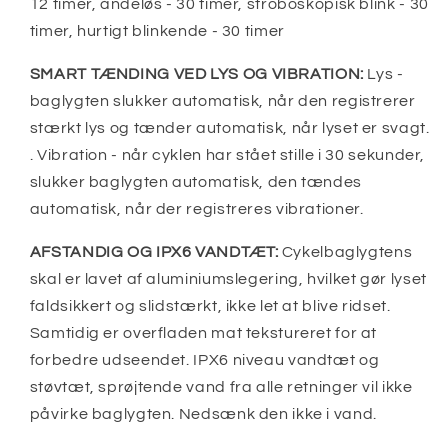
12 timer, åndeløs - 30 timer, stroboskopisk blink - 30
timer, hurtigt blinkende - 30 timer
SMART TÆNDING VED LYS OG VIBRATION:
Lys -
baglygten slukker automatisk, når den registrerer
stærkt lys og tænder automatisk, når lyset er svagt.
. Vibration - når cyklen har stået stille i 30 sekunder,
slukker baglygten automatisk, den tændes
automatisk, når der registreres vibrationer.
AFSTANDIG OG IPX6 VANDTÆT:
Cykelbaglygtens
skal er lavet af aluminiumslegering, hvilket gør lyset
faldsikkert og slidstærkt, ikke let at blive ridset.
Samtidig er overfladen mat tekstureret for at
forbedre udseendet. IPX6 niveau vandtæt og
støvtæt, sprøjtende vand fra alle retninger vil ikke
påvirke baglygten. Nedsænk den ikke i vand.