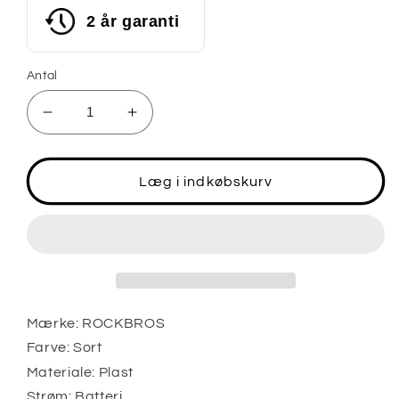
2 år garanti
Antal
Reducer
Øg
antallet
antallet
for
for
ROCKBROS
ROCKBROS
Læg i indkøbskurv
Smart
Smart
genopladelig
genopladelig
cykelbaglygte
cykelbaglygte
4
4
tilstande
tilstande
IPX6
IPX6
Vandtæt
Vandtæt
Mærke: ROCKBROS
Farve: Sort
Materiale: Plast
Strøm: Batteri