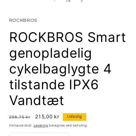
modus
af
1
/
8
ROCKBROS
ROCKBROS Smart
genopladelig
cykelbaglygte 4
tilstande IPX6
Vandtæt
Normalpris
Udsalgspris
215,00 kr
Udsalg
298,75 kr
Inklusive skat.
Levering
beregnes ved betaling.