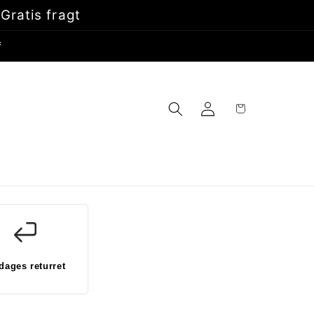
Gratis fragt
*
Log
Indkøbskurv
ind
dages returret