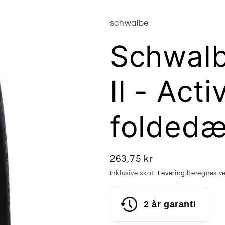
schwalbe
Schwal
II - Acti
folded
Normalpris
263,75 kr
Inklusive skat.
Levering
beregnes ve
2 år garanti