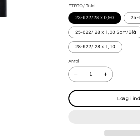
ETRTO/ Told
23-622/28 x 0,90
25-
25-622/ 28 x 1,00 Sort/Blå
28-622/ 28 x 1,10
Antal
Reducer
Øg
antallet
antallet
for
for
Schwalbe
Schwalbe
Læg i in
LUGANO
LUGANO
II
II
-
-
Active
Active
Line
Line
foldedæk
foldedæk