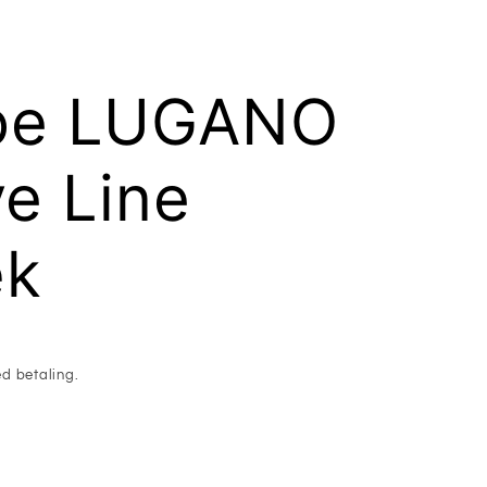
be LUGANO
ve Line
æk
d betaling.