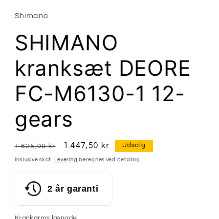
Shimano
SHIMANO
kranksæt DEORE
FC-M6130-1 12-
gears
Normalpris
Udsalgspris
1.447,50 kr
Udsalg
1.625,00 kr
Inklusive skat.
Levering
beregnes ved betaling.
2 år garanti
Krankarms længde