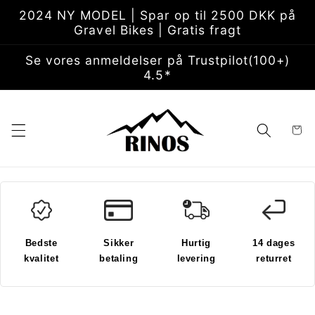
Gå til
2024 NY MODEL | Spar op til 2500 DKK på
indhold
Gravel Bikes | Gratis fragt
Se vores anmeldelser på Trustpilot(100+)
4.5*
Indkøbsk
Bedste
Sikker
Hurtig
14 dages
kvalitet
betaling
levering
returret