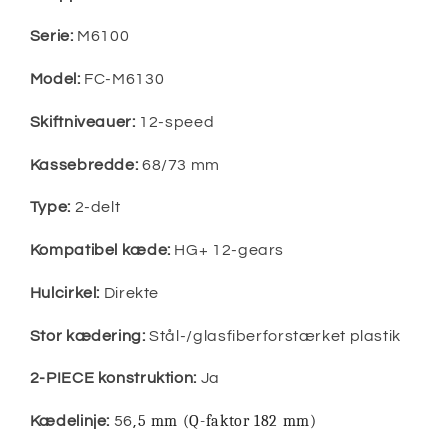
Serie:
M6100
Model:
FC-M6130
Skiftniveauer:
12-speed
Kassebredde:
68/73 mm
Type:
2-delt
Kompatibel kæde:
HG+ 12-gears
Hulcirkel:
Direkte
Stor kædering:
Stål-/glasfiberforstærket plastik
2-PIECE konstruktion:
Ja
5 mm (Q-faktor 182 mm)
Kædelinje:
56
,