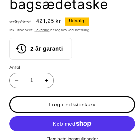
bagsædetaske
Normalpris
Udsalgspris
421,25 kr
Udsalg
573,75 kr
Inklusive skat.
Levering
beregnes ved betaling.
2 år garanti
Antal
Reducer
Øg
antallet
antallet
for
for
ROCKBROS
ROCKBROS
Læg i indkøbskurv
vandtæt
vandtæt
cykeltaske
cykeltaske
4L
4L
Stor
Stor
bagsædetaske
bagsædetaske
Flere betalingsmuligheder