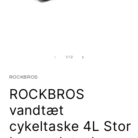
Åbn
mediet
1
i
modus
af
1
/
12
ROCKBROS
ROCKBROS
vandtæt
cykeltaske 4L Stor