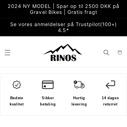
Gå til
2024 NY MODEL | Spar op til 2500 DKK på
indhold
Gravel Bikes | Gratis fragt
Se vores anmeldelser på Trustpilot(100+)
4.5*
Indkøbsk
Bedste
Sikker
Hurtig
14 dages
kvalitet
betaling
levering
returret