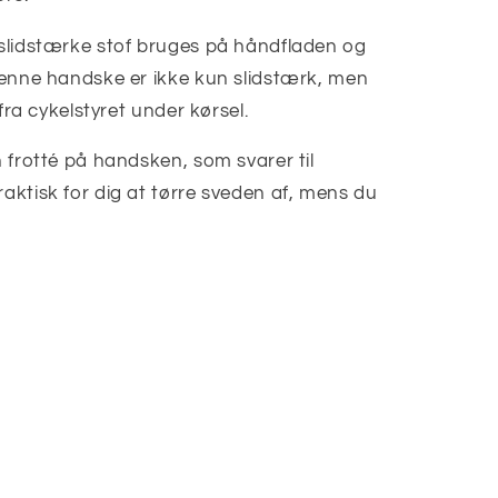
slidstærke stof bruges på håndfladen og
 denne handske er ikke kun slidstærk, men
t fra cykelstyret under kørsel.
n frotté på handsken, som svarer til
raktisk for dig at tørre sveden af, mens du