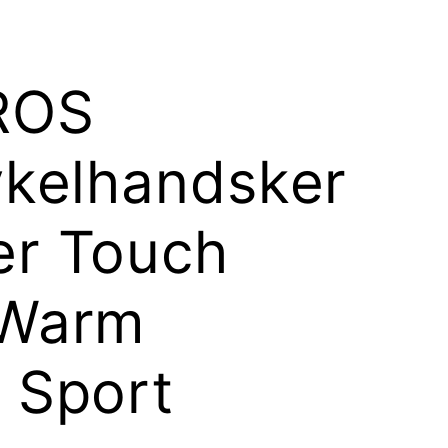
ROS
ykelhandsker
r Touch
 Warm
 Sport