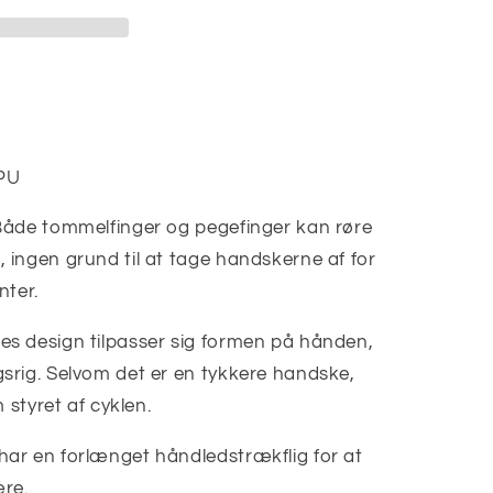
 PU
åde tommelfinger og pegefinger kan røre
ingen grund til at tage handskerne af for
nter.
s design tilpasser sig formen på hånden,
srig. Selvom det er en tykkere handske,
 styret af cyklen.
ar en forlænget håndledstrækflig for at
ære.