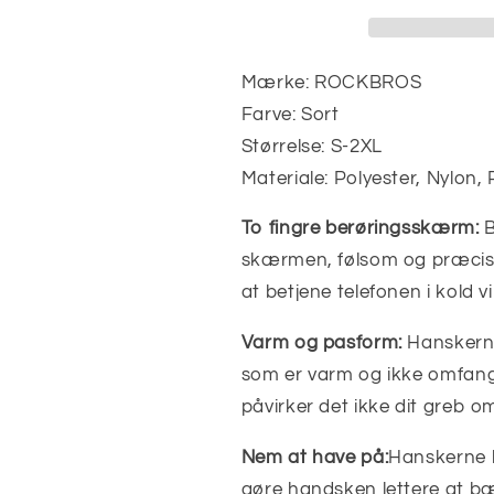
Warm
Warm
Thermal
Thermal
Sport
Sport
Mærke: ROCKBROS
Farve: Sort
Størrelse: S-2XL
Materiale: Polyester, Nylon,
To fingre berøringsskærm:
B
skærmen, følsom og præcis, 
at betjene telefonen i kold vi
Varm og pasform:
Hanskerne
som er varm og ikke omfang
påvirker det ikke dit greb om
Nem at have på:
Hanskerne h
gøre handsken lettere at b