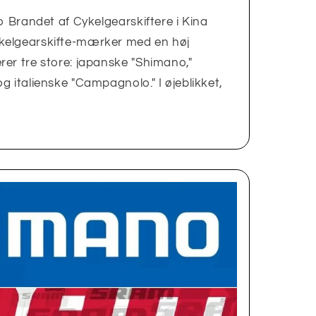
o Brandet af Cykelgearskiftere i Kina
kelgearskifte-mærker med en høj
er tre store: japanske "Shimano,"
g italienske "Campagnolo." I øjeblikket,