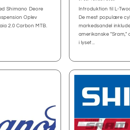
med Shimano Deore
Introduktion til L-Two
uspension Oplev
De mest populære cy
aia 2.0 Carbon MTB.
markedsandel inkluder
amerikanske "Sram," o
i lyset...