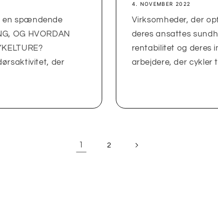
4. NOVEMBER 2022
r en spændende
Virksomheder, der opfo
KING, OG HVORDAN
deres ansattes sund
CYKELTURE?
rentabilitet og deres 
rsaktivitet, der
arbejdere, der cykler ti
1
2