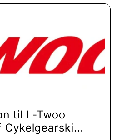
on til L-Twoo
 Cykelgearski...