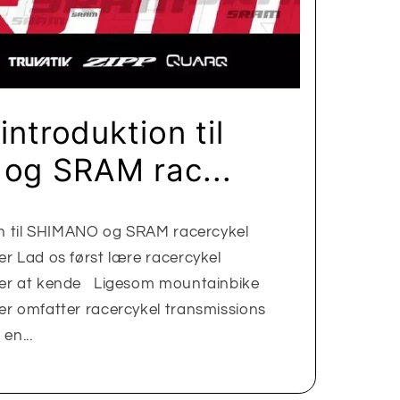
introduktion til
og SRAM rac...
on til SHIMANO og SRAM racercykel
r Lad os først lære racercykel
mer at kende Ligesom mountainbike
er omfatter racercykel transmissions
en...