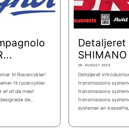
ampagnolo
Detaljeret 
...
SHIMANO 
29. AUGUST 2023
mer til Racercykler!
Detaljeret introdukti
er til racercykler.
transmissions systeme
r et af de mest
transmissions syste
designede de...
transmissions system
systemer en kassette, 