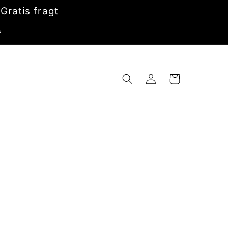
Gratis fragt
*
Log
Indkøbskurv
ind